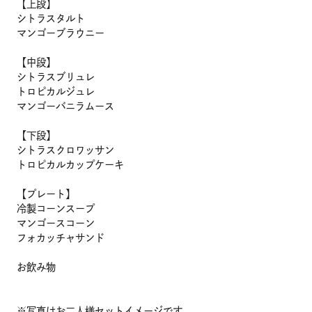
【上段】
シトラスタルト
マンゴーブラウニー
【中段】
シトラスブリュレ
メニュー
トロピカルジュレ
マンゴーバニラムース
こだわり
【下段】
シトラスクロワッサン
トロピカルカップケーキ
お知らせ
【プレート】
冷製コーンスープ
企業情報
マンゴースコーン
フォカッチャサンド
採用情報
お飲み物
店舗検索
※写真はお二人様セットイメージです