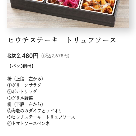
ヒウチステーキ トリュフソース
2,480
円
税抜
（税込2,678円）
【パン3個付】
枡（上段 左から）
①グリーンサラダ
②ポテトサラダ
③グリル野菜
枡（下段 左から）
④海老のカダイフとラビオリ
⑤ヒウチステーキ トリュフソース
⑥トマトソースペンネ