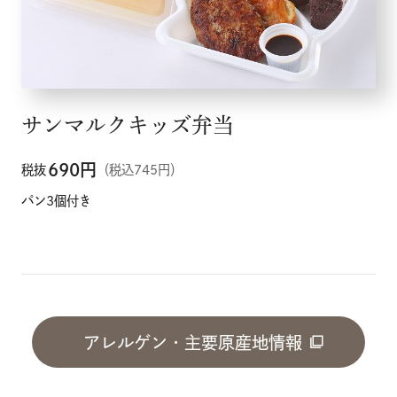
サンマルクキッズ弁当
690
円
税抜
（税込745円）
パン3個付き
アレルゲン・主要原産地情報