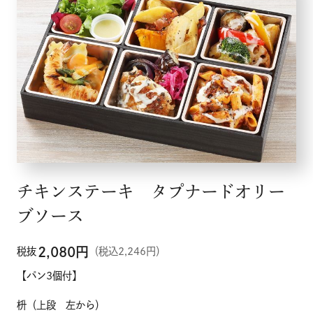
チキンステーキ タプナードオリー
ブソース
2,080
円
税抜
（税込2,246円）
【パン3個付】
枡（上段 左から）