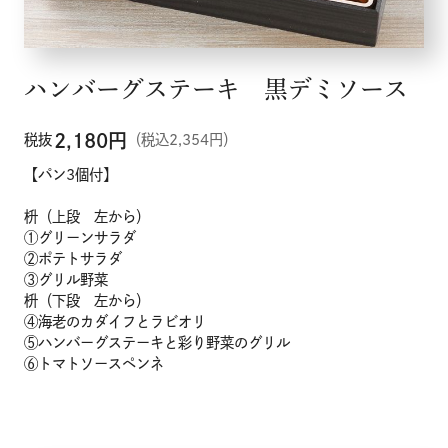
ハンバーグステーキ 黒デミソース
2,180
円
税抜
（税込2,354円）
【パン3個付】
枡（上段 左から）
①グリーンサラダ
②ポテトサラダ
③グリル野菜
枡（下段 左から）
④海老のカダイフとラビオリ
⑤ハンバーグステーキと彩り野菜のグリル
⑥トマトソースペンネ