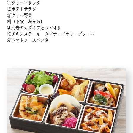
①グリーンサラダ
②ポテトサラダ
③グリル野菜
枡（下段 左から）
④海老のカダイフとラビオリ
⑤チキンステーキ タプナードオリーブソース
⑥トマトソースペンネ