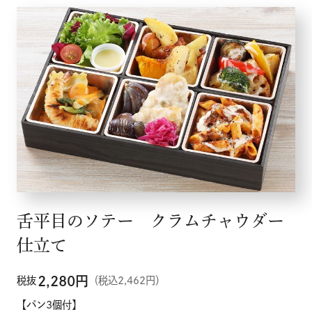
舌平目のソテー クラムチャウダー
仕立て
2,280
円
税抜
（税込2,462円）
【パン3個付】