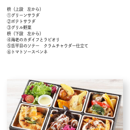
枡（上段 左から）
メニュー
①グリーンサラダ
②ポテトサラダ
③グリル野菜
こだわり
枡（下段 左から）
④海老のカダイフとラビオリ
⑤舌平目のソテー クラムチャウダー仕立て
お知らせ
⑥トマトソースペンネ
企業情報
採用情報
店舗検索