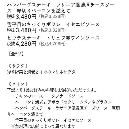
ハンバーグステーキ ラザニア風濃厚チーズソー
ス 厚切りベーコンを添えて
3,480
円
税抜
（税込3,828円）
舌平目のさっくりポワレ イセエビソース
3,480
円
税抜
（税込3,828円）
ヒウチステーキ トリュフ赤ワインソース
4,280
円
税抜
（税込4,708円）
【全5品】
《 サラダ 》
彩り野菜と海老とイカのマリネサラダ
メニュー
《 メイン 》
下記より1品お好みの料理をお選びいただけます。
・チキンのロースト タプナードソース
こだわり
・ベーコンと海老とアボカドのクリームペンネグラタン
・ハンバーグステーキ ラザニア風濃厚チーズソース 厚切
りベーコンを添えて
お知らせ
・舌平目のさっくりポワレ イセエビソース
※魚料理は店舗によって異なります