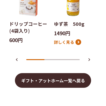
ビ
ッ
ドリップコーヒー
ゆず茶 500g
21
(4袋入り)
1490円
600円
詳しく見る
navigate_before
navigate_next
ギフト・アットホーム一覧へ戻る