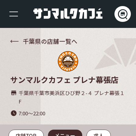
千葉県の店舗一覧へ
サンマルクカフェ プレナ幕張店
千葉県千葉市美浜区ひび野２-４ プレナ幕張１
store_mall_directory
F
7:00～22:00
watch_later
メニュー
店舗TOP
求人