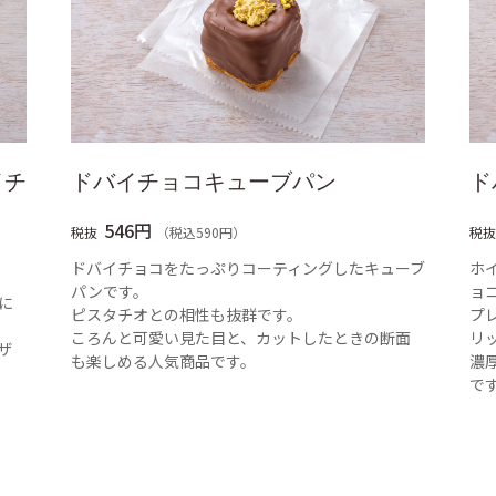
イチ
ドバイチョコキューブパン
ド
546円
税抜
（税込590円）
税抜
ドバイチョコをたっぷりコーティングしたキューブ
ホ
パンです。
ョ
に
ピスタチオとの相性も抜群です。
プ
ころんと可愛い見た目と、カットしたときの断面
リ
ザ
も楽しめる人気商品です。
濃
で