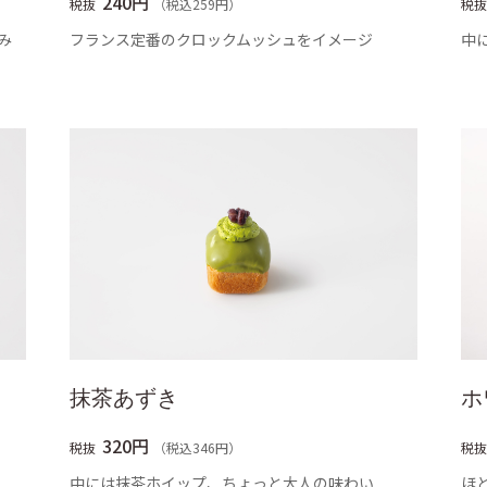
240円
税抜
（税込259円）
税抜
み
フランス定番のクロックムッシュをイメージ
中
抹茶あずき
ホ
320円
税抜
（税込346円）
税抜
中には抹茶ホイップ、ちょっと大人の味わい
ほ