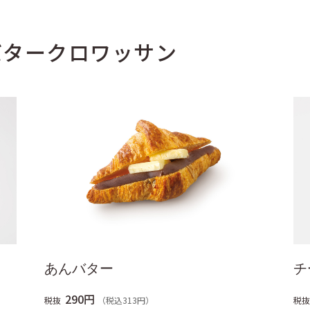
発酵バタークロワッサン
あんバター
チ
290円
税抜
（税込313円）
税抜