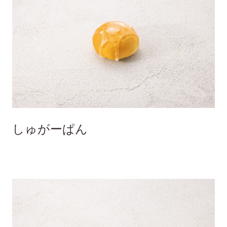
しゅがーぱん