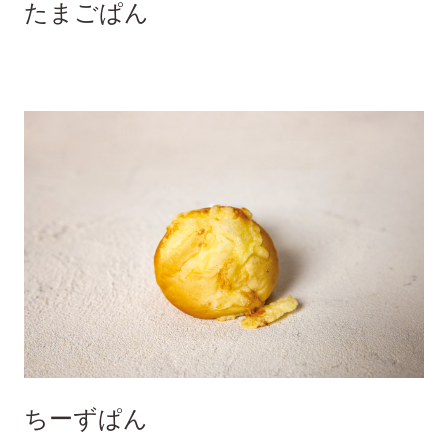
たまごぱん
ちーずぱん