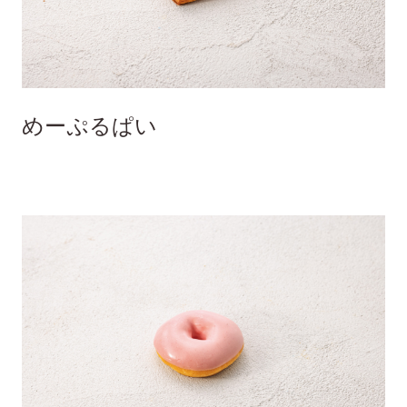
めーぷるぱい