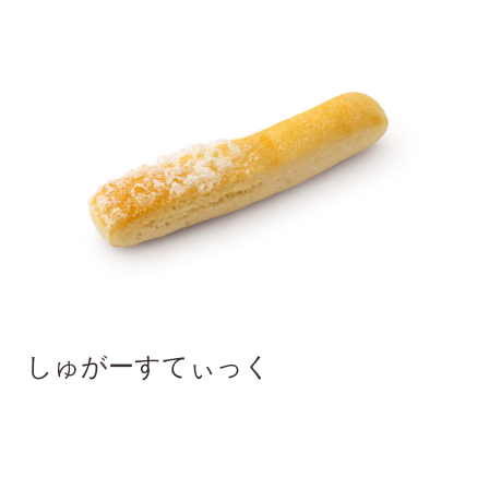
しゅがーすてぃっく