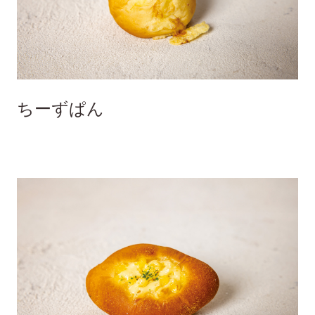
ちーずぱん