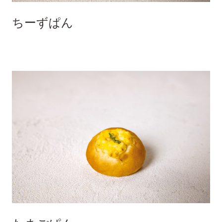
ちーずぱん