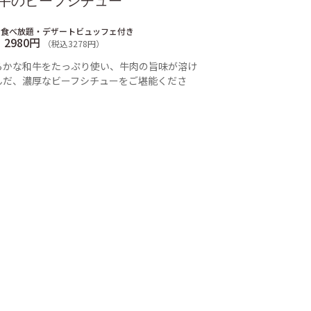
牛のビーフシチュー
ン食べ放題・デザートビュッフェ付き
2980円
（税込3278円）
らかな和牛をたっぷり使い、牛肉の旨味が溶け
んだ、濃厚なビーフシチューをご堪能くださ
。