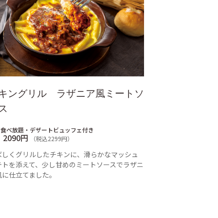
キングリル ラザニア風ミートソ
ス
ン食べ放題・デザートビュッフェ付き
2090円
（税込2299円）
ばしくグリルしたチキンに、滑らかなマッシュ
テトを添えて、少し甘めのミートソースでラザニ
風に仕立てました。