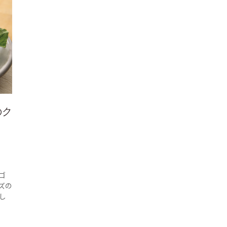
のク
ゴ
ズの
し