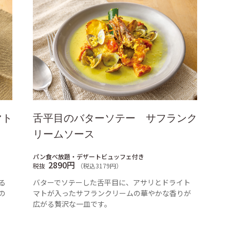
マト
舌平目のバターソテー サフランク
リームソース
パン食べ放題・デザートビュッフェ付き
2890円
税抜
（税込3179円）
る
バターでソテーした舌平目に、アサリとドライト
の
マトが入ったサフランクリームの華やかな香りが
広がる贅沢な一皿です。