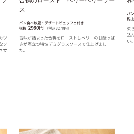
ンゾ
合鴨のロースト ベリーベリーソー
和
ス
パ
税抜
パン食べ放題・デザートビュッフェ付き
2980円
税抜
（税込3278円）
柔
込
カツ
旨味が詰まった合鴨をローストしベリーの甘酸っぱ
い
なソ
さが際立つ特性デミグラスソースで仕上げまし
き立
た。