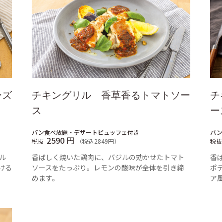
ーズ
チキングリル 香草香るトマトソー
チ
ス
ー
パン食べ放題・デザートビュッフェ付き
パ
2590 円
税抜
（税込2849円）
税抜
ル
香ばしく焼いた鶏肉に、バジルの効かせたトマト
香
ける
ソースをたっぷり。レモンの酸味が全体を引き締
ポ
めます。
ア