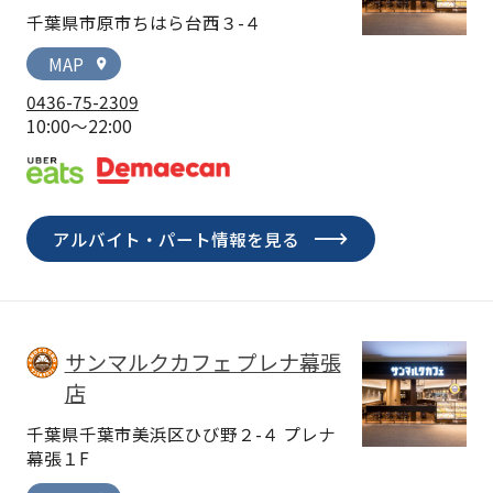
千葉県市原市ちはら台西３-４
MAP
location_on
0436-75-2309
10:00～22:00
アルバイト・パート情報を見る
サンマルクカフェ プレナ幕張
店
千葉県千葉市美浜区ひび野２-４ プレナ
幕張１F