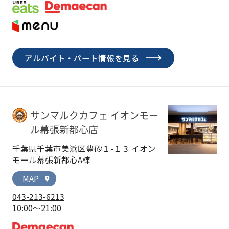
アルバイト・パート情報を見る
サンマルクカフェ イオンモー
ル幕張新都心店
千葉県千葉市美浜区豊砂１-１３ イオン
モール幕張新都心A棟
MAP
location_on
043-213-6213
10:00～21:00