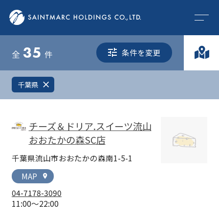
35
条件を変更
全
件
千葉県
close
チーズ＆ドリア.スイーツ流山
おおたかの森SC店
千葉県流山市おおたかの森南1-5-1
MAP
location_on
04-7178-3090
11:00～22:00