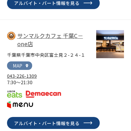
アルバイト・パート情報を見る
サンマルクカフェ 千葉C－
one店
千葉県千葉市中央区富士見２-２４-１
MAP
location_on
043-226-1309
7:30～21:30
アルバイト・パート情報を見る