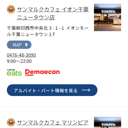
サンマルクカフェ イオン千葉
ニュータウン店
千葉県印西市中央北３-１-１ イオンモー
ル千葉ニュータウン１F
MAP
location_on
0476-48-3090
9:00～22:00
アルバイト・パート情報を見る
サンマルクカフェ マリンピア