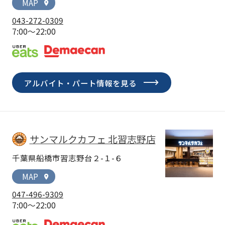
MAP
location_on
043-272-0309
7:00～22:00
アルバイト・パート情報を見る
サンマルクカフェ 北習志野店
千葉県船橋市習志野台２-１-６
MAP
location_on
047-496-9309
7:00～22:00