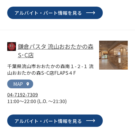
アルバイト・パート情報を見る
鎌倉パスタ 流山おおたかの森
S･C店
千葉県流山市おおたかの森南１-２-１ 流
山おおたかの森S･C店FLAPS４F
MAP
location_on
04-7192-7309
11:00～22:00
(L.O. ～21:30)
アルバイト・パート情報を見る