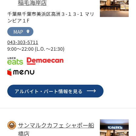
稲毛海岸店
千葉県千葉市美浜区高洲３-１３-１ マリ
ンピア１F
MAP
location_on
043-303-5711
9:00～22:00
(L.O. ～21:30)
アルバイト・パート情報を見る
サンマルクカフェ シャポー船
橋店