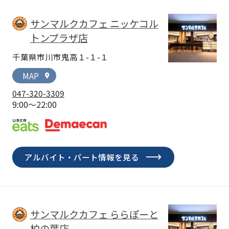
サンマルクカフェ ニッケコル
トンプラザ店
千葉県市川市鬼高１-１-１
MAP
location_on
047-320-3309
9:00～22:00
アルバイト・パート情報を見る
サンマルクカフェ ららぽーと
柏の葉店