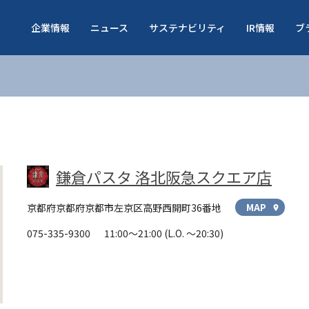
企業情報
ニュース
サステナビリティ
IR情報
ブ
鎌倉パスタ 洛北阪急スクエア店
京都府京都府京都市左京区高野西開町36番地
MAP
location_on
075-335-9300
11:00～21:00
(L.O. ～20:30)