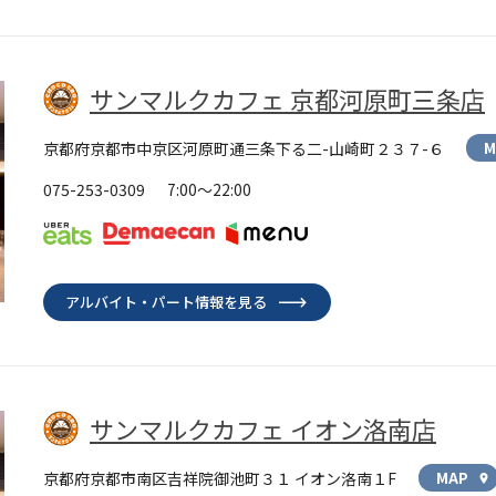
サンマルクカフェ 京都河原町三条店
京都府京都市中京区河原町通三条下る二-山崎町２３７-６
M
075-253-0309
7:00～22:00
アルバイト・パート情報を見る
サンマルクカフェ イオン洛南店
京都府京都市南区吉祥院御池町３１ イオン洛南１F
MAP
location_on