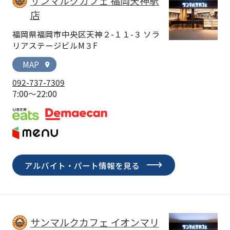
サンマルクカフェ 福岡天神駅
店
福岡県福岡市中央区天神２-１１-３ ソラ
リアステージビルM３F
MAP
location_on
092-737-7309
7:00～22:00
アルバイト・パート情報を見る
サンマルクカフェ イオンマリ