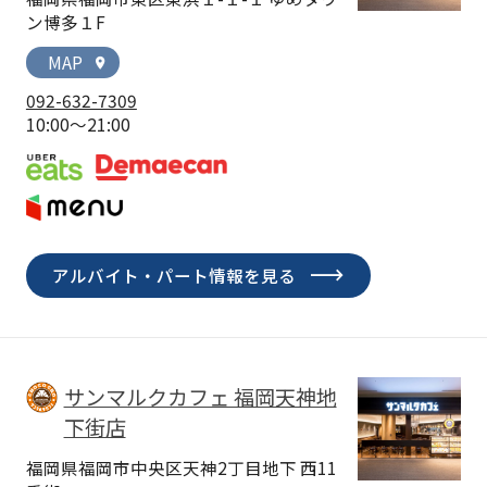
ン博多１F
MAP
location_on
092-632-7309
10:00～21:00
アルバイト・パート情報を見る
サンマルクカフェ 福岡天神地
下街店
福岡県福岡市中央区天神2丁目地下 西11