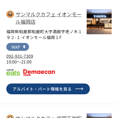
サンマルクカフェ イオンモー
ル福岡店
福岡県粕屋郡粕屋町大字酒殿字老ノ木１
９２-１ イオンモール福岡１F
MAP
location_on
092-931-7309
10:00～21:00
アルバイト・パート情報を見る