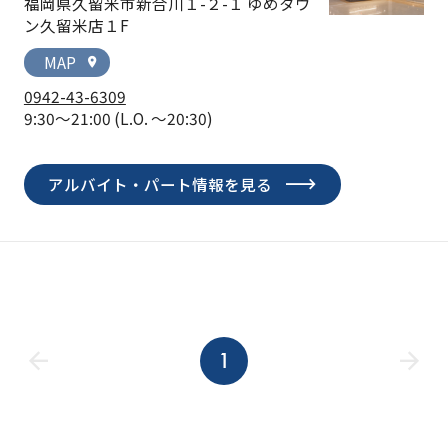
福岡県久留米市新合川１-２-１ ゆめタウ
ン久留米店１F
MAP
location_on
0942-43-6309
9:30～21:00
(L.O. ～20:30)
アルバイト・パート情報を見る
1