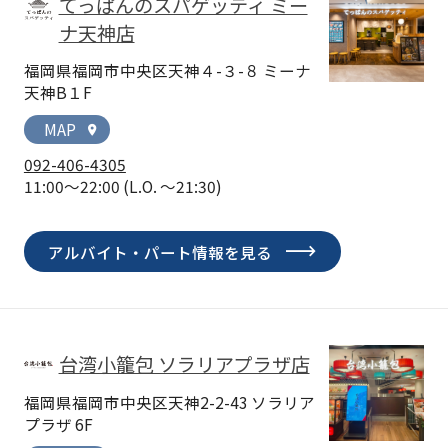
てっぱんのスパゲッティ ミー
ナ天神店
福岡県福岡市中央区天神４-３-８ ミーナ
天神B１F
MAP
location_on
092-406-4305
11:00～22:00
(L.O. ～21:30)
アルバイト・パート情報を見る
台湾小籠包 ソラリアプラザ店
福岡県福岡市中央区天神2-2-43 ソラリア
プラザ 6F