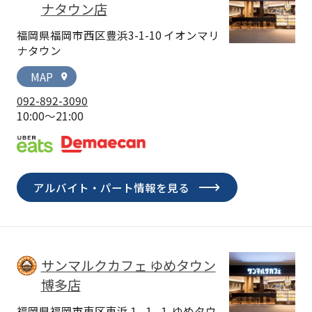
ナタウン店
福岡県福岡市西区豊浜3-1-10 イオンマリ
ナタウン
MAP
location_on
092-892-3090
10:00～21:00
アルバイト・パート情報を見る
サンマルクカフェ ゆめタウン
博多店
福岡県福岡市東区東浜１-１-１ ゆめタウ