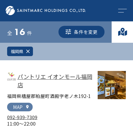
16
条件を変更
全
件
福岡県
close
パントリエ イオンモール福岡
店
福岡県糟屋郡粕屋町酒殿字老ノ木192-1
MAP
location_on
092-939-7309
11:00～22:00