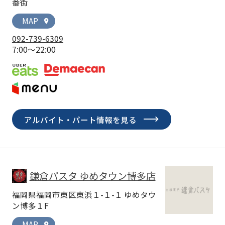
番街
MAP
location_on
092-739-6309
7:00～22:00
アルバイト・パート情報を見る
鎌倉パスタ ゆめタウン博多店
福岡県福岡市東区東浜１-１-１ ゆめタウ
ン博多１F
MAP
location_on