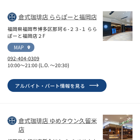
倉式珈琲店 ららぽーと福岡店
福岡県福岡市博多区那珂６-２３-１ らら
ぽーと福岡店２F
MAP
location_on
092-404-0309
10:00～21:00
(L.O. ～20:30)
アルバイト・パート情報を見る
倉式珈琲店 ゆめタウン久留米
店