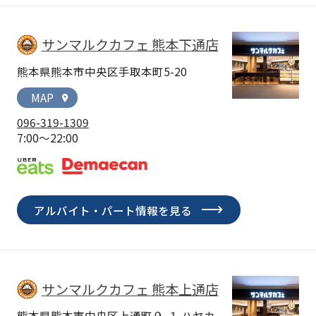
サンマルクカフェ 熊本下通店
熊本県熊本市中央区手取本町5-20
MAP
location_on
096-319-1309
7:00～22:00
アルバイト・パート情報を見る
サンマルクカフェ 熊本上通店
熊本県熊本市中央区上通町９-１ ハヤカ