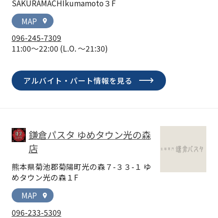
SAKURAMACHIkumamoto３F
MAP
location_on
096-245-7309
11:00～22:00
(L.O. ～21:30)
アルバイト・パート情報を見る
鎌倉パスタ ゆめタウン光の森
店
熊本県菊池郡菊陽町光の森７-３３-１ ゆ
めタウン光の森１F
MAP
location_on
096-233-5309