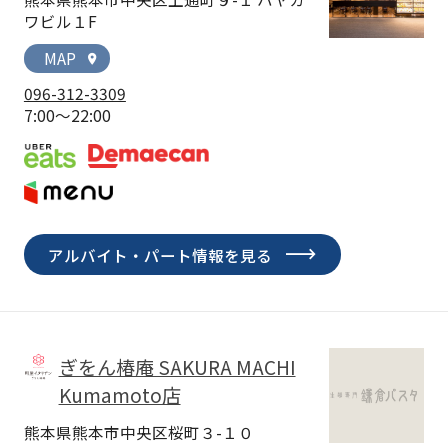
ワビル１F
MAP
location_on
096-312-3309
7:00～22:00
アルバイト・パート情報を見る
ぎをん椿庵 SAKURA MACHI
Kumamoto店
熊本県熊本市中央区桜町３-１０