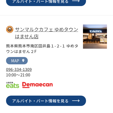
アルバイト・パート情報を見る
サンマルクカフェ ゆめタウン
はません店
熊本県熊本市南区田井島１-２-１ ゆめタ
ウンはません２F
MAP
location_on
096-334-1309
10:00～21:00
アルバイト・パート情報を見る