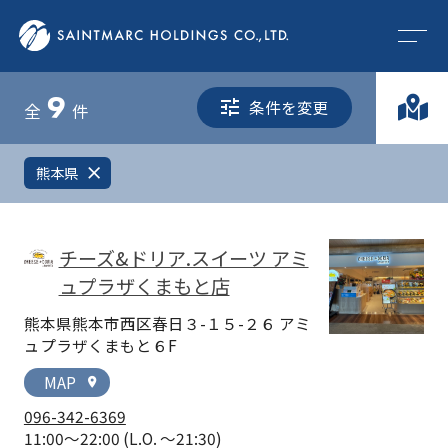
9
条件を変更
全
件
熊本県
close
チーズ&ドリア.スイーツ アミ
ュプラザくまもと店
熊本県熊本市西区春日３-１５-２６ アミ
ュプラザくまもと６F
MAP
location_on
096-342-6369
11:00～22:00
(L.O. ～21:30)