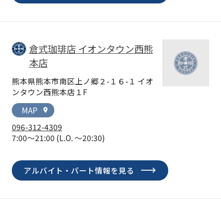
倉式珈琲店 イオンタウン西熊
本店
熊本県熊本市南区上ノ郷２-１６-１ イオ
ンタウン西熊本店１F
MAP
location_on
096-312-4309
7:00～21:00
(L.O. ～20:30)
アルバイト・パート情報を見る