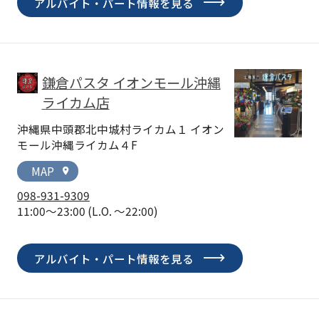
アルバイト・パート情報を見る
鎌倉パスタ イオンモール沖縄
ライカム店
沖縄県中頭郡北中城村ライカム１ イオン
モール沖縄ライカム４F
MAP
location_on
098-931-9309
11:00～23:00
(L.O. ～22:00)
アルバイト・パート情報を見る