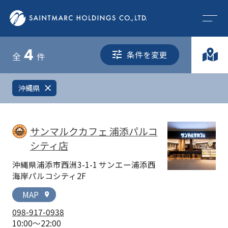
4
条件を変更
全
件
沖縄県
close
サンマルクカフェ 浦添パルコ
シティ店
沖縄県浦添市西洲3-1-1 サンエー浦添西
海岸パルコシティ2F
MAP
location_on
098-917-0938
10:00～22:00