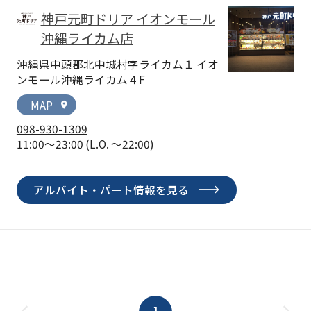
神戸元町ドリア イオンモール
沖縄ライカム店
沖縄県中頭郡北中城村字ライカム１ イオ
ンモール沖縄ライカム４F
MAP
location_on
098-930-1309
11:00～23:00
(L.O. ～22:00)
アルバイト・パート情報を見る