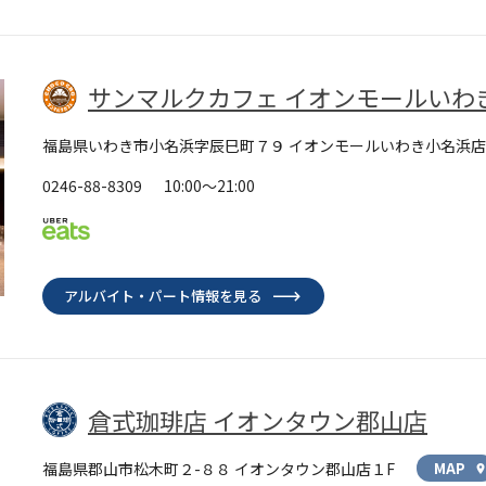
サンマルクカフェ イオンモールいわ
福島県いわき市小名浜字辰巳町７９ イオンモールいわき小名浜店
0246-88-8309
10:00～21:00
アルバイト・パート情報を見る
倉式珈琲店 イオンタウン郡山店
福島県郡山市松木町２-８８ イオンタウン郡山店１F
MAP
location_o