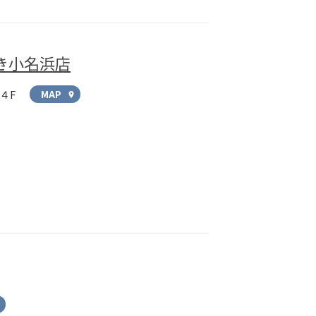
き小名浜店
４F
MAP
location_on
n