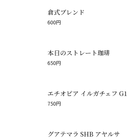
倉式ブレンド
600
円
本日のストレート珈琲
650
円
エチオピア イルガチェフ G1
750
円
グアテマラ SHB アヤルサ