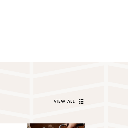
apps
VIEW ALL