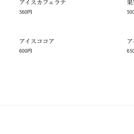
アイスカフェラテ
果
560
円
50
アイスココア
ア
600
円
65