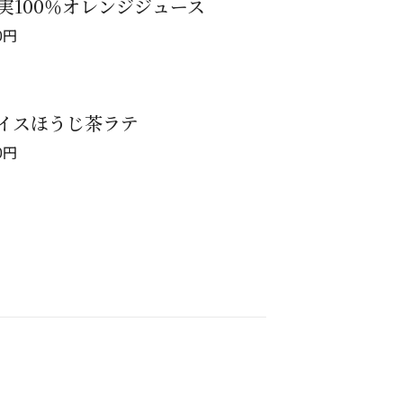
実100％オレンジジュース
0
円
イスほうじ茶ラテ
0
円