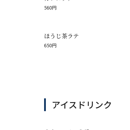
560
円
ほうじ茶ラテ
650
円
アイスドリンク