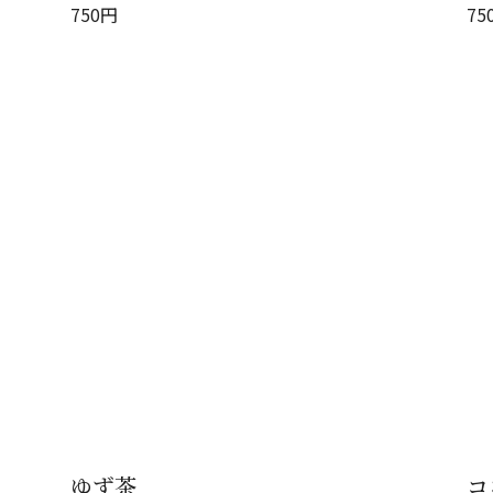
750
円
75
ゆず茶
コ