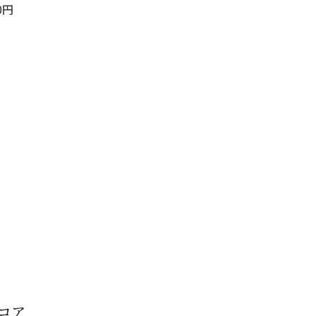
0
円
コア