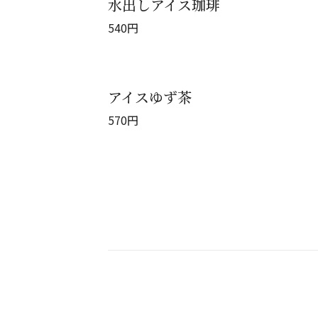
水出しアイス珈琲
540
円
アイスゆず茶
570
円