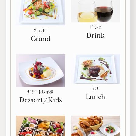
ﾄﾞﾘﾝｸ
ｸﾞﾗﾝﾄﾞ
Drink
Grand
メニュー
こだわり
お知らせ
ﾗﾝﾁ
ﾃﾞｻﾞｰﾄお子様
Lunch
Dessert/Kids
企業情報
採用情報