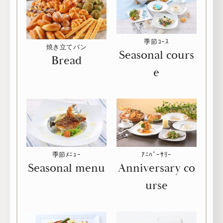
季節ｺｰｽ
焼き立てパン
Seasonal cours
Bread
e
季節ﾒﾆｭｰ
ｱﾆﾊﾞｰｻﾘｰ
Seasonal menu
Anniversary co
urse