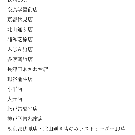
奈良学園前店
京都伏見店
北山通り店
浦和芝原店
ふじみ野店
多摩南野店
長津田あかね台店
越谷蒲生店
小平店
大元店
松戸常盤平店
神戸学園都市店
※京都伏見店・北山通り店のみラストオーダー10時