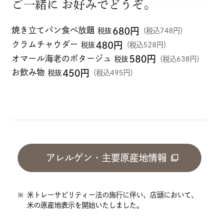
ご一緒に お好みでどうぞ。
焼き立てパン食べ放題
680
円
税抜
（税込748円）
クラムチャウダー
480
円
税抜
（税込528円）
オマール海老のポタージュ
580
円
税抜
（税込638円）
お飲み物
450
円
税抜
（税込495円）
アレルゲン・主要原産地情報
※
米トレーサビリティー法の施行に伴い、店頭において、
米の原産地表示を開始いたしました。