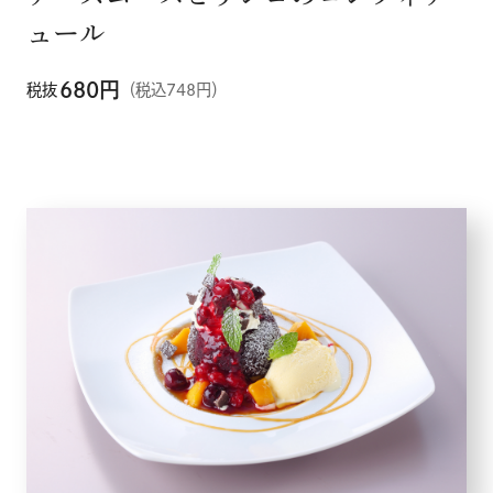
ュール
680
円
税抜
（税込748円）