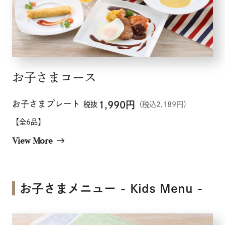
お子さまコース
お子さまプレート
1,990
円
税抜
（税込2,189円）
【全6品】
View More
east
お子さまメニュー - Kids Menu -