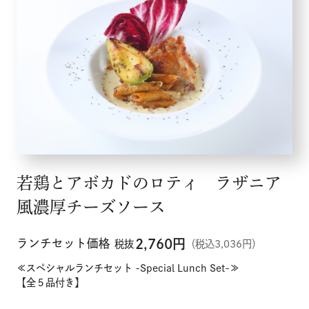
若鶏とアボカドのロティ ラザニア
風濃厚チーズソース
ランチセット価格
2,760
円
税抜
（税込3,036円）
≪スペシャルランチセット -Special Lunch Set-≫
【全５品付き】