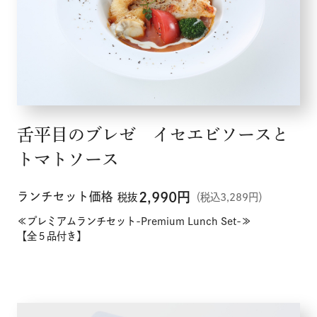
メニュー
こだわり
舌平目のブレゼ イセエビソースと
お知らせ
トマトソース
企業情報
ランチセット価格
2,990
円
税抜
（税込3,289円）
≪プレミアムランチセット-Premium Lunch Set-≫
採用情報
【全５品付き】
店舗検索