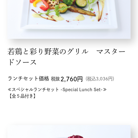
若鶏と彩り野菜のグリル マスター
ドソース
ランチセット価格
2,760
円
税抜
（税込3,036円）
≪スペシャルランチセット -Special Lunch Set-≫
【全５品付き】