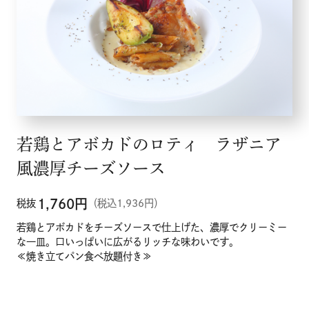
若鶏とアボカドのロティ ラザニア
風濃厚チーズソース
1,760
円
税抜
（税込1,936円）
若鶏とアボカドをチーズソースで仕上げた、濃厚でクリーミー
な一皿。口いっぱいに広がるリッチな味わいです。
≪焼き立てパン食べ放題付き≫