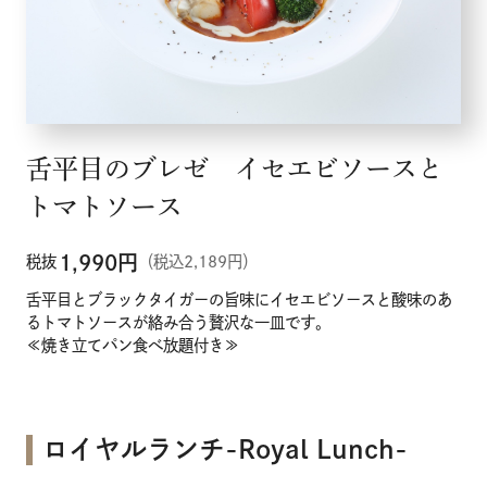
舌平目のブレゼ イセエビソースと
トマトソース
1,990
円
税抜
（税込2,189円）
舌平目とブラックタイガーの旨味にイセエビソースと酸味のあ
るトマトソースが絡み合う贅沢な一皿です。
≪焼き立てパン食べ放題付き≫
ロイヤルランチ-Royal Lunch-