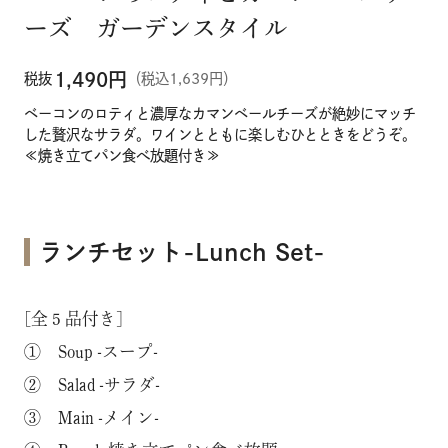
ーズ ガーデンスタイル
1,490
円
税抜
（税込1,639円）
ベーコンのロティと濃厚なカマンベールチーズが絶妙にマッチ
した贅沢なサラダ。ワインとともに楽しむひとときをどうぞ。
≪焼き立てパン食べ放題付き≫
ランチセット-Lunch Set-
[全５品付き]
① Soup -スープ-
② Salad -サラダ-
③ Main -メイン-