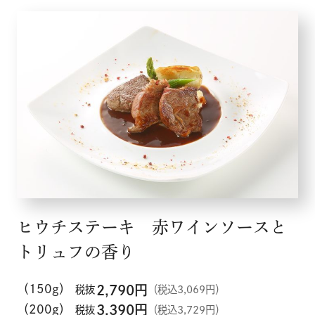
ヒウチステーキ 赤ワインソースと
トリュフの香り
（150g）
2,790
円
税抜
（税込3,069円）
（200g）
3,390
円
税抜
（税込3,729円）