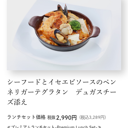
シーフードとイセエビソースのペン
ネリガーテグラタン デュガスチー
ズ添え
ランチセット価格
2,990
円
税抜
（税込3,289円）
≪プレミアムランチセット-Premium Lunch Set-≫