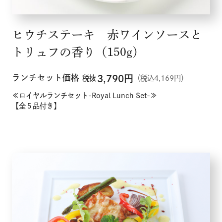
ヒウチステーキ 赤ワインソースと
トリュフの香り（150g）
ランチセット価格
3,790
円
税抜
（税込4,169円）
≪ロイヤルランチセット-Royal Lunch Set-≫
【全５品付き】