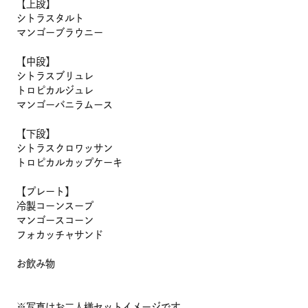
【上段】
シトラスタルト
マンゴーブラウニー
【中段】
シトラスブリュレ
メニュー
トロピカルジュレ
マンゴーバニラムース
こだわり
【下段】
シトラスクロワッサン
トロピカルカップケーキ
お知らせ
【プレート】
冷製コーンスープ
企業情報
マンゴースコーン
フォカッチャサンド
採用情報
お飲み物
店舗検索
※写真はお二人様セットイメージです