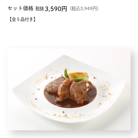
セット価格
3,590
円
税抜
（税込3,949円）
【全５品付き】