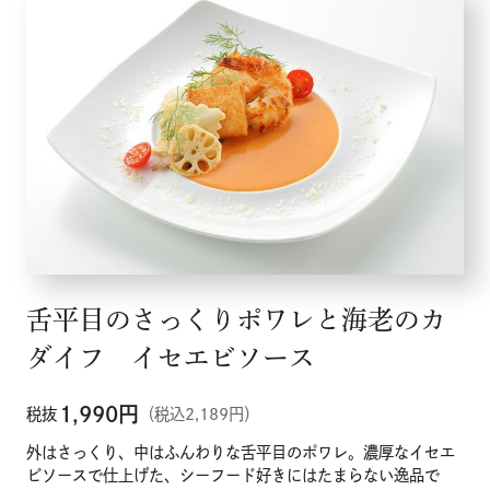
舌平目のさっくりポワレと海老のカ
ダイフ イセエビソース
1,990
円
税抜
（税込2,189円）
外はさっくり、中はふんわりな舌平目のポワレ。濃厚なイセエ
ビソースで仕上げた、シーフード好きにはたまらない逸品で