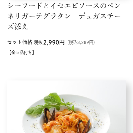
シーフードとイセエビソースのペン
ネリガーテグラタン デュガスチー
ズ添え
セット価格
2,990
円
税抜
（税込3,289円）
【全５品付き】