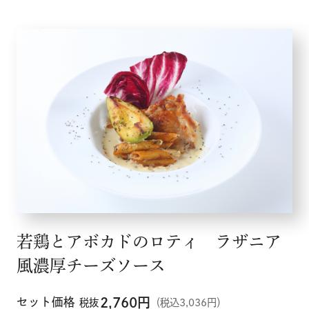
企業情報
採用情報
店舗検索
若鶏とアボカドのロティ ラザニア
風濃厚チーズソース
セット価格
2,760
円
税抜
（税込3,036円）