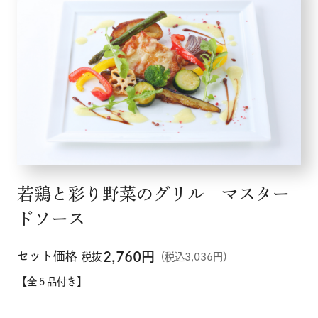
若鶏と彩り野菜のグリル マスター
メニュー
ドソース
こだわり
セット価格
2,760
円
税抜
（税込3,036円）
【全５品付き】
お知らせ