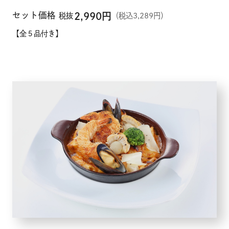
セット価格
2,990
円
税抜
（税込3,289円）
【全５品付き】