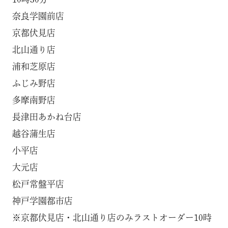
奈良学園前店
京都伏見店
北山通り店
浦和芝原店
ふじみ野店
多摩南野店
長津田あかね台店
越谷蒲生店
小平店
大元店
松戸常盤平店
神戸学園都市店
※京都伏見店・北山通り店のみラストオーダー10時