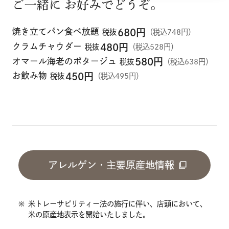
ご一緒に お好みでどうぞ。
焼き立てパン食べ放題
680
円
税抜
（税込748円）
クラムチャウダー
480
円
税抜
（税込528円）
オマール海老のポタージュ
580
円
税抜
（税込638円）
お飲み物
450
円
税抜
（税込495円）
アレルゲン・主要原産地情報
※
米トレーサビリティー法の施行に伴い、店頭において、
米の原産地表示を開始いたしました。