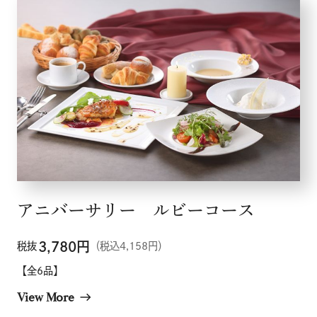
アニバーサリー ルビーコース
3,780
円
税抜
（税込4,158円）
【全6品】
View More
east