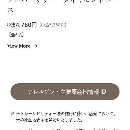
ス
4,780
円
税抜
（税込5,258円）
【全6品】
View More
east
アレルゲン・主要原産地情報
※
米トレーサビリティー法の施行に伴い、店頭において、
米の原産地表示を開始いたしました。